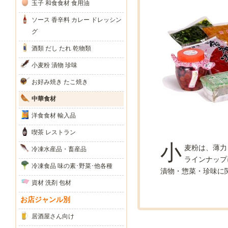
玉子 和食食材 食用油
ソース 香辛料 カレー ドレッシン
グ
酒類 だし たれ 乾物類
小麦粉 漬物 珍味
お好み焼き たこ焼き
中華食材
洋食食材 輸入品
喫茶 レストラン
小
麦粉は、薄力
冷凍水産品・畜産品
ラインナップ
冷凍食品 味の素･野菜･他各種
漬物・惣菜・珍味に
資材 洗剤 包材
お店ジャンル別
居酒屋さん向け