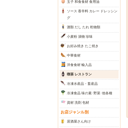
玉子 和食食材 食用油
ソース 香辛料 カレー ドレッシン
グ
酒類 だし たれ 乾物類
小麦粉 漬物 珍味
お好み焼き たこ焼き
中華食材
洋食食材 輸入品
喫茶 レストラン
冷凍水産品・畜産品
冷凍食品 味の素･野菜･他各種
資材 洗剤 包材
お店ジャンル別
居酒屋さん向け