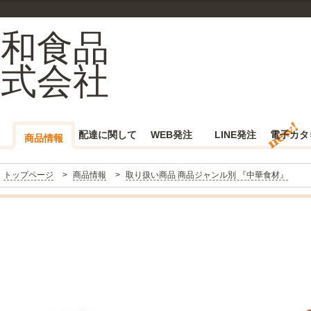
三和食品
株式会社
配達に関して
WEB発注
LINE発注
電子カタ
商品情報
トップページ
商品情報
取り扱い商品 商品ジャンル別 『中華食材』