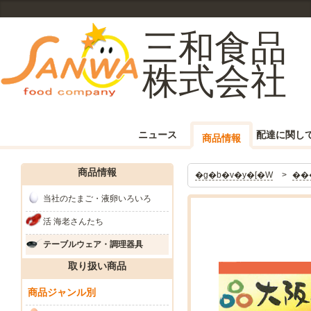
三和食品
株式会社
ニュース
配達に関し
商品情報
商品情報
�g�b�v�y�[�W
��
当社のたまご・液卵いろいろ
活 海老さんたち
テーブルウェア・調理器具
取り扱い商品
商品ジャンル別