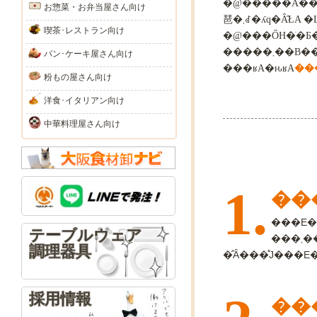
�@�����Ȃ����Y�̂��܂��w���A���܂��x�́A���R�����������
お惣菜・お弁当屋さん向け
喫茶･レストラン向け
�@���ŐH�ׂ�
�����
パン･ケーキ屋さん向け
���ʁA�ԋʁA
粉もの屋さん向け
洋食･イタリアン向け
中華料理屋さん向け
1.
���
���E�
テーブルウェア
��
調理器具
採用情報
��