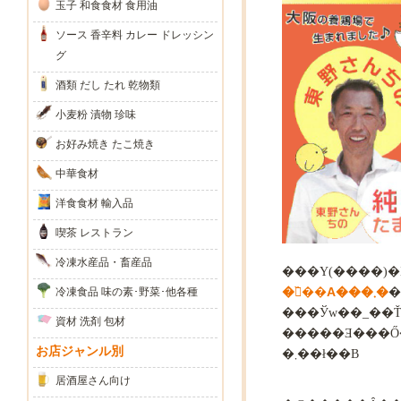
玉子 和食食材 食用油
ソース 香辛料 カレー ドレッシン
グ
酒類 だし たれ 乾物類
小麦粉 漬物 珍味
お好み焼き たこ焼き
中華食材
洋食食材 輸入品
喫茶 レストラン
冷凍水産品・畜産品
���Y(����)�Ƃ
�񂿂̏��A���܂�
冷凍食品 味の素･野菜･他各種
�
���Ўw��_��
資材 洗剤 包材
�����Ǝ���Ő��Y
お店ジャンル別
�܂��ł��B
居酒屋さん向け