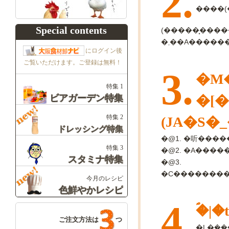
2.
Special contents
(�����͓����
にログイン後
ご覧いただけます。ご登録は無料！
3.
�M
特集 1
�[�
ビアガーデン特集
特集 2
(JA�S�
ドレッシング特集
�@1. �听����
特集 3
�@2. �A���
スタミナ特集
�@3.
今月のレシピ
色鮮やかレシピ
4.
�ؐ|�t
ご注文方法は
つ
�L�݂��