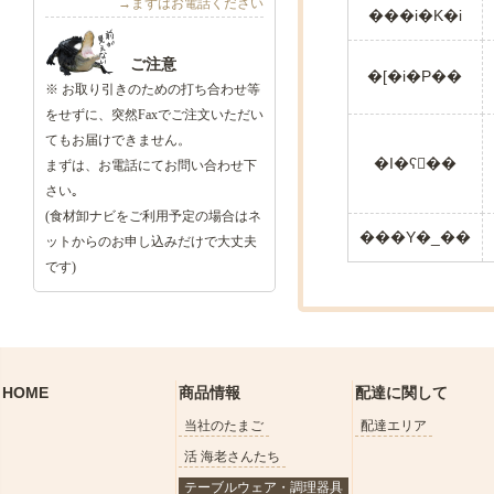
→まずはお電話ください
���i�K�i
ご注意
�[�i�P��
※ お取り引きのための打ち合わせ等
をせずに、突然Faxでご注文いただい
てもお届けできません。
�I�ʕ��
まずは、お電話にてお問い合わせ下
さい｡
(食材卸ナビをご利用予定の場合はネ
���Y�_��
ットからのお申し込みだけで大丈夫
です)
HOME
商品情報
配達に関して
当社のたまご
配達エリア
活 海老さんたち
テーブルウェア・調理器具